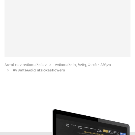
Αετοί των ανθοπωλείων
Ανθοπωλεία, Άνθη, Φυτά - Αθήνα
Ανθοπωλεία ntziokasflowers