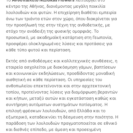
κέντρο της Αθήνας, διανέμοντας μεγάλη ποικιλία
λουλουδιών και φυτών. Η επιχείρηση διαθέτει εμπειρία
άνω των τριάντα ετών στον χώρο, όπου διακρίνεται για
την προσήλωσή της στην τέχνη της ανθοδετικής, με
στόχο την ανάδειξη της φυσικής ομορφιάς. Το
προσωπικό, με ακαδημαϊκή κατάρτιση στη Γεωπονία,
προσφέρει ολοκληρωμένες λύσεις και προτάσεις για
κάθε τύπο φυτού και περίσταση.
Εκτός από ανθοδέσμες και καλλιτεχνικές συνθέσεις, η
εταιρεία ασχολείται με διακόσμηση γάμων, βαπτίσεων
και κοινωνικών εκδηλώσεων, προσδίδοντας μοναδική
αισθητική σε κάθε περίσταση. Οι υπηρεσίες του
ανθοπωλείου επεκτείνονται και στην αρχιτεκτονική
τοπίου, προτείνοντας λύσεις για διαμόρφωση βεραντών
και κήπων, μεταξύ αυτών και εγκατάσταση καθώς και
συντήρηση αυτόματων συστημάτων ποτίσματος. Η
επιλογή φρέσκων λουλουδιών, από Ελλάδα και το
εξωτερικό, καταδεικνύει τη δέσμευση στην ποιότητα. Η
παράδοση των λουλουδιών πραγματοποιείται σε εθνικό
και διεθνές επίπεδο, με άμεση και προσεγμένη