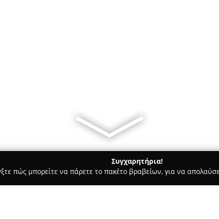
Συγχαρητήρια!
γξτε πώς μπορείτε να πάρετε το πακέτο βραβείων, για να απολαύσε
ά - Ροδοσ
Le Bouquet - Limnos