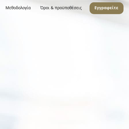
Μεθοδολογία
Όροι & προϋποθέσεις
Εγγραφείτε