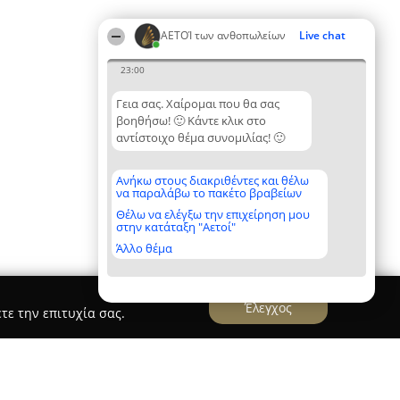
ΑΕΤΟΊ των ανθοπωλείων
Live chat
23:00
Γεια σας. Χαίρομαι που θα σας
βοηθήσω! 🙂 Κάντε κλικ στο
αντίστοιχο θέμα συνομιλίας! 🙂
Ανήκω στους διακριθέντες και θέλω
να παραλάβω το πακέτο βραβείων
Θέλω να ελέγξω την επιχείρηση μου
στην κατάταξη "Αετοί"
Άλλο θέμα
Έλεγχος
τε την επιτυχία σας.