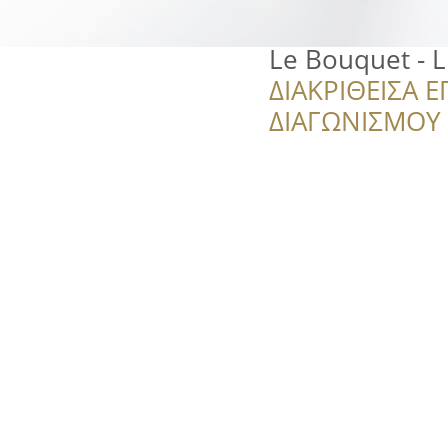
Le Bouquet - 
ΔΙΑΚΡΙΘΕΙΣΑ Ε
ΔΙΑΓΩΝΙΣΜΟΥ ‘’