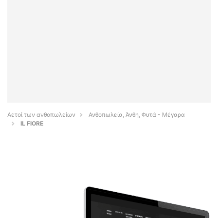
Αετοί των ανθοπωλείων
Ανθοπωλεία, Άνθη, Φυτά - Μέγαρα
IL FIORE