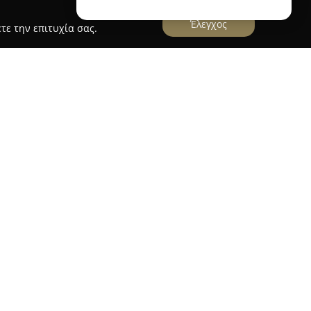
Έλεγχος
τε την επιτυχία σας.
χει την έδρα της στην Ανάβυσσο και
α των ανθοπωλείων, αποτελώντας σημείο
α λουλούδια και τα φυτά. Η εταιρεία
άμα από φρέσκα άνθη και ευφάνταστες συνθέσεις,
υν κάθε στιγμή ως ξεχωριστή. Με μακρά
η στα λουλούδια, η Roubeidis Floral Creations
οναδικών ανθοδεσμών, ιδιαίτερων
 επιλογών από φυτά εσωτερικού χώρου.
ο στη διακόσμηση εκδηλώσεων όσο και στην