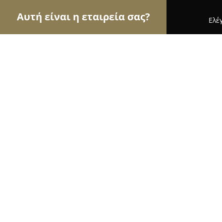
Αυτή είναι η εταιρεία σας?
Ελέ
Αετοί των ανθοπωλείων
Ανθοπωλεία, Άνθη, Φυ
Roubeidis Floral Creations
9.7
(119)
Ανάβυσσος, λεωφ. Καραμανλή 76
Εμφάνιση αριθμού τηλεφώνου