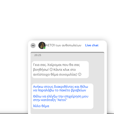
ΑΕΤΟΊ των ανθοπωλείων
Live chat
20:25
Γεια σας. Χαίρομαι που θα σας
βοηθήσω! 🙂 Κάντε κλικ στο
αντίστοιχο θέμα συνομιλίας! 🙂
Ανήκω στους διακριθέντες και θέλω
να παραλάβω το πακέτο βραβείων
Θέλω να ελέγξω την επιχείρηση μου
στην κατάταξη "Αετοί"
Άλλο θέμα