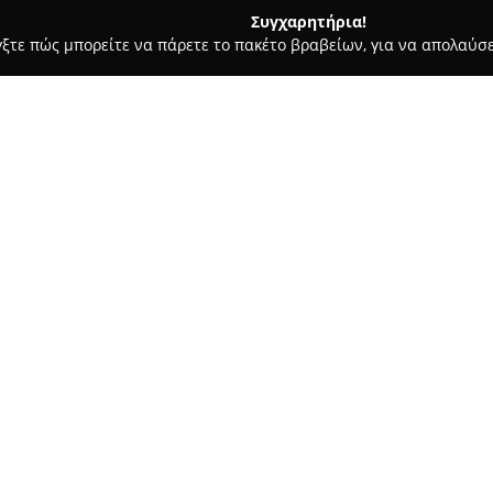
Συγχαρητήρια!
γξτε πώς μπορείτε να πάρετε το πακέτο βραβείων, για να απολαύσε
τά - Ανάβυσσος
Roubeidis Floral Creations
Σχετικά με την εταιρεία:
Η
Roubeidis Floral Creations
έ
δραστηριοποιείται στον τομέ
αναφοράς για όσους εκτιμούν τ
διακρίνεται για τη μεγάλη γκ
Δείτε περισσότερα >>
που προορίζονται να αναδείξο
εμπειρία και αδιάκοπη αφοσίωσ
αναλαμβάνει τη δημιουργία μ
διακοσμητικών συνθέσεων και
Η εταιρεία εξειδικεύεται τόσ