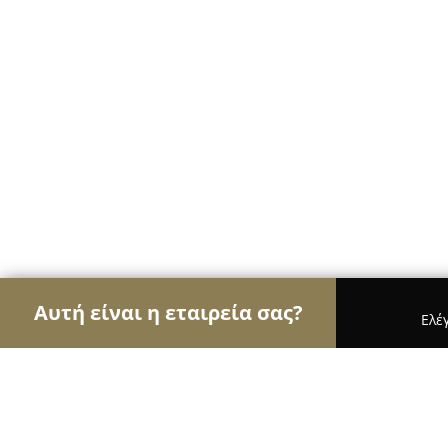
Αυτή είναι η εταιρεία σας?
Ελέ
Αετοί των ανθοπωλείων
Ανθοπωλεία, Άνθη, Φυτ