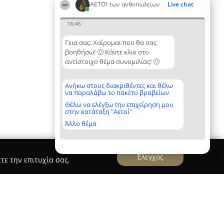
ΑΕΤΟΊ των ανθοπωλείων
Live chat
16:46
Γεια σας. Χαίρομαι που θα σας
βοηθήσω! 🙂 Κάντε κλικ στο
αντίστοιχο θέμα συνομιλίας! 🙂
Ανήκω στους διακριθέντες και θέλω
να παραλάβω το πακέτο βραβείων
Θέλω να ελέγξω την επιχείρηση μου
στην κατάταξη "Αετοί"
Άλλο θέμα
Έλεγχος
τε την επιτυχία σας.