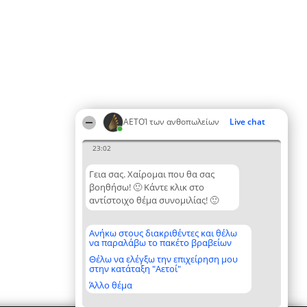
ΑΕΤΟΊ των ανθοπωλείων
Live chat
23:02
Γεια σας. Χαίρομαι που θα σας
βοηθήσω! 🙂 Κάντε κλικ στο
αντίστοιχο θέμα συνομιλίας! 🙂
Ανήκω στους διακριθέντες και θέλω
να παραλάβω το πακέτο βραβείων
Θέλω να ελέγξω την επιχείρηση μου
στην κατάταξη "Αετοί"
Άλλο θέμα