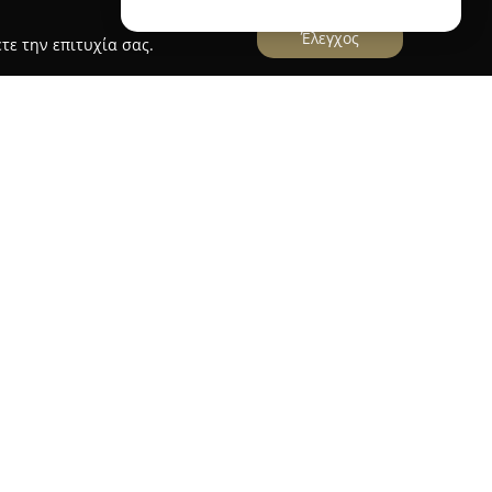
Έλεγχος
τε την επιτυχία σας.
λου Μαρία
που λειτουργεί στην Αλόννησο, με
ρι, δραστηριοποιείται στον τομέα των
ν εφοδίων. Το κατάστημα διαθέτει εκτεταμένες
ν την κατασκευή ανθοσυνθέσεων και
ήλωσης, καθώς και εξειδικευμένες διακοσμήσεις
ωριστό στοιχείο της επιχειρηματικής της
τυπη παροχή υπηρεσιών, όπως ο υποβρύχιος
ι μοναδικότητα στις υπηρεσίες της.
ι τις ανάγκες αγρού και κήπου μέσω πώλησης