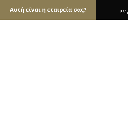
Αυτή είναι η εταιρεία σας?
Ελέ
Αετοί των ανθοπωλείων
Ανθοπωλεία, Άνθη, Φυτ
AgrOikos Αγάλλου Μαρία
9.9
(38)
Αλόννησος, Alónnisos
Εμφάνιση αριθμού τηλεφώνου