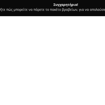
Συγχαρητήρια!
γξτε πώς μπορείτε να πάρετε το πακέτο βραβείων, για να απολαύσε
ά - Αλόννησος
AgrOikos Αγάλλου Μαρία
Σχετικά με την εταιρεία:
Η επιχείρηση
AgrOikos Αγάλ
κεντρική τοποθεσία το Πατητή
ανθοπωλείων και των αγροτικώ
υπηρεσίες, που περιλαμβάνου
Δείτε περισσότερα >>
ανθοδεσμών για κάθε τύπο εκδ
για γάμους και βαπτίσεις. Ξεχ
ταυτότητας αποτελεί η πρωτό
στολισμός γάμου, που προσδίδε
Επιπλέον, η AgrOikos καλύπτε