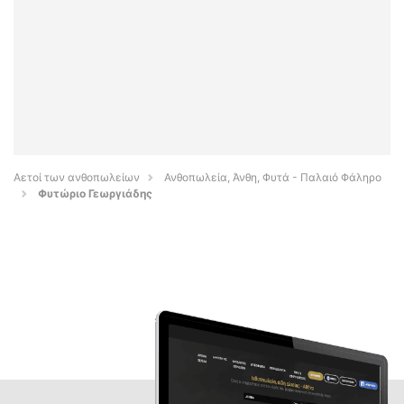
Αετοί των ανθοπωλείων
Ανθοπωλεία, Άνθη, Φυτά - Παλαιό Φάληρο
Φυτώριο Γεωργιάδης