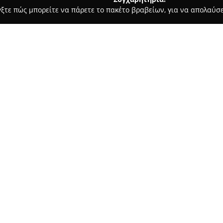
γξτε πώς μπορείτε να πάρετε το πακέτο βραβείων, για να απολαύσε
ά - Σέρρες
ΦυτοΧώρα Γρέδης Χρήστος
Σχετικά με την εταιρεία:
Φυτοχώρα
, που βρίσκεται στ
ως σημείο αναφοράς στο πεδίο
εκτενή εμπειρία και τη βαθιά 
εξειδικεύεται στην προσφορά 
Δείτε περισσότερα >>
κηπευτικών φυτών, καθώς και
ποιότητας. Η συνεχής εξέλιξη 
πρακτικών ενισχύουν τη δέσμε
Η επιχείρηση προσφέρει όχι μό
μελέτης, κατασκευής, διακόσ
λύσεις αυτόματης άρδευσης κα