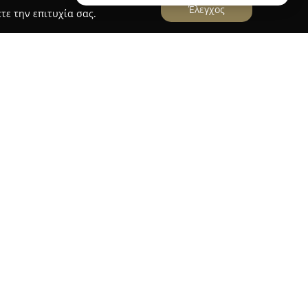
Έλεγχος
τε την επιτυχία σας.
ο 1ο ΧΛΜ. Σερρών-Δράμας στις Σέρρες, διακρίνεται
 των φυτών και της κηποτεχνίας. Χάρη στην
κατανόηση των αναγκών του κλάδου, η εταιρεία
ανθοφόρων, καλλωπιστικών, αρωματικών και
 δέντρων και εξοπλισμού κήπου υψηλής
στις νέες τεχνολογίες και η υιοθέτηση βέλτιστων
υση για ποιοτική εξυπηρέτηση.
νο ευρεία ποικιλία φυτών, αλλά και υπηρεσίες
μησης και συντήρησης κήπων. Προσφέρονται
ι αρδευτικών υλικών για την υποστήριξη και τη