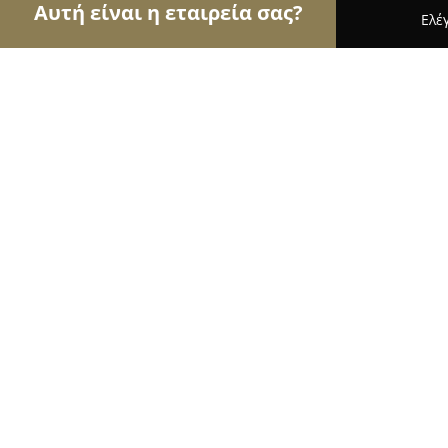
Αυτή είναι η εταιρεία σας?
Ελέ
Αετοί των ανθοπωλείων
Ανθοπωλεία, Άνθη, Φυτ
ΦυτοΧώρα Γρέδης Χρήστος
8.4
(11)
Σέρρες, 1ο ΧΛΜ. ΣΕΡΡΩΝ-ΔΡΑΜΑΣ
Εμφάνιση αριθμού τηλεφώνου