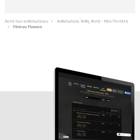
Αετοί των ανθοπωλείων
Ανθοπωλεία, Άνθη, Φυτά - Νέα Πεντέλη
Flintras Flowers