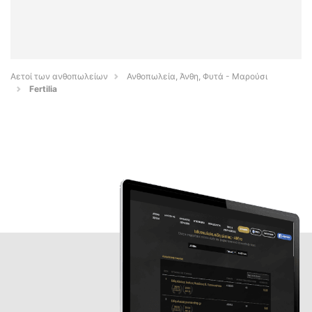
Αετοί των ανθοπωλείων
Ανθοπωλεία, Άνθη, Φυτά - Μαρούσι
Fertilia