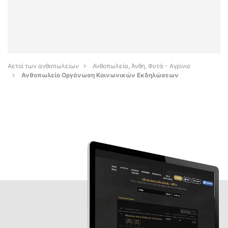
Αετοί των ανθοπωλείων
Ανθοπωλεία, Άνθη, Φυτά - Αγρίνιο
Ανθοπωλείο Οργάνωση Κοινωνικών Εκδηλώσεων