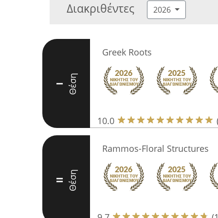
Διακριθέντες
2026
Greek Roots
Θέση
I
10.0
Rammos-Floral Structures
Θέση
II
9.7
(