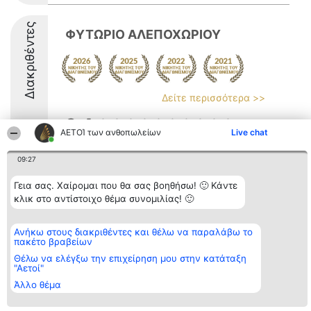
Διακριθέντες
ΦΥΤΩΡΙΟ ΑΛΕΠΟΧΩΡΙΟΥ
Δείτε περισσότερα >>
8.4
ΑΕΤΟΊ των ανθοπωλείων
Live chat
09:27
Διοργανωτής της
Κατάταξη
Επικοινωνία
κατάταξης
Διακριθέντες
Επικοινωνία
Γεια σας. Χαίρομαι που θα σας βοηθήσω! 🙂 Κάντε
BEAUTIFUL COMPANY
Λίστα όλων
κλικ στο αντίστοιχο θέμα συνομιλίας! 🙂
Μονοπρόσωπη ΙΚΕ
των
ΤΗΛ. ΕΠΙΚΟΙΝΩΝΙΑΣ:
διακριθέντων
2104128019
Μεθοδολογία
Ανήκω στους διακριθέντες και θέλω να παραλάβω το
email:
Όροι &
πακέτο βραβείων
aetoi@beautifulcompany.co
προϋποθέσεις
ΠΟΛΙΤΙΚΗ
Θέλω να ελέγξω την επιχείρηση μου στην κατάταξη
"Αετοί"
ΑΠΟΡΡΗΤΟΥ
Άλλο θέμα