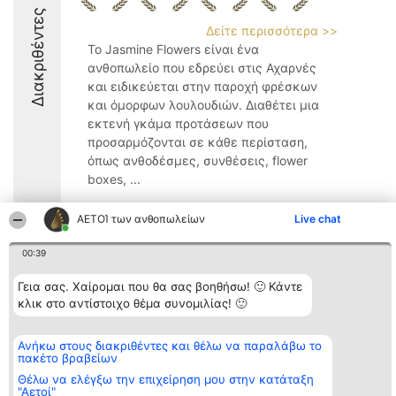
Διακριθέντες
Δείτε περισσότερα >>
Το Jasmine Flowers είναι ένα
ανθοπωλείο που εδρεύει στις Αχαρνές
και ειδικεύεται στην παροχή φρέσκων
και όμορφων λουλουδιών. Διαθέτει μια
εκτενή γκάμα προτάσεων που
προσαρμόζονται σε κάθε περίσταση,
όπως ανθοδέσμες, συνθέσεις, flower
boxes, ...
9.8
ΑΕΤΟΊ των ανθοπωλείων
Live chat
00:39
Διοργανωτής της
Κατάταξη
Επικοινωνία
Γεια σας. Χαίρομαι που θα σας βοηθήσω! 🙂 Κάντε
κατάταξης
Διακριθέντες
Επικοινωνία
BEAUTIFUL COMPANY
Λίστα όλων
κλικ στο αντίστοιχο θέμα συνομιλίας! 🙂
Μονοπρόσωπη ΙΚΕ
των
ΤΗΛ. ΕΠΙΚΟΙΝΩΝΙΑΣ:
διακριθέντων
2104128019
Μεθοδολογία
Ανήκω στους διακριθέντες και θέλω να παραλάβω το
email:
Όροι &
πακέτο βραβείων
aetoi@beautifulcompany.co
προϋποθέσεις
Θέλω να ελέγξω την επιχείρηση μου στην κατάταξη
ΠΟΛΙΤΙΚΗ
"Αετοί"
ΑΠΟΡΡΗΤΟΥ