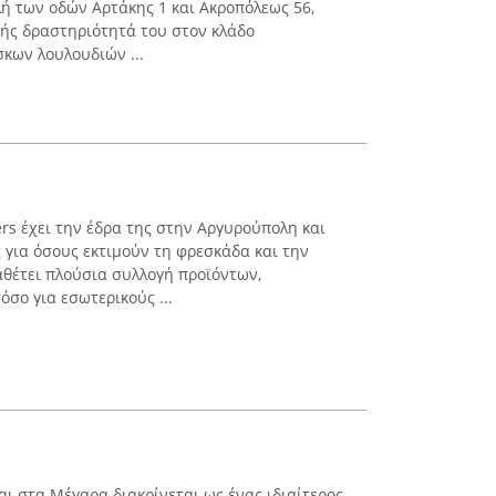
ή των οδών Αρτάκης 1 και Ακροπόλεως 56,
ής δραστηριότητά του στον κλάδο
σκων λουλουδιών ...
ers έχει την έδρα της στην Αργυρούπολη και
 για όσους εκτιμούν τη φρεσκάδα και την
αθέτει πλούσια συλλογή προϊόντων,
σο για εσωτερικούς ...
αι στα Μέγαρα διακρίνεται ως ένας ιδιαίτερος