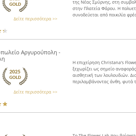
της Νέας Σμύρνης, στη συμβολ
στην Πλατεία Φάρου. Η πολυετ
συνοδεύεται από ποικιλία φρέ
Δείτε περισσότερα >>
θοπωλείο Αργυρούπολη -
λη
Η επιχείρηση Christana's Flow
ξεχωρίζει ως σημείο αναφοράς
αισθητική των λουλουδιών. Δι
περιλαμβάνοντας άνθη, φυτά τό
Δείτε περισσότερα >>
Το The Flower Lab που βρίσκετ