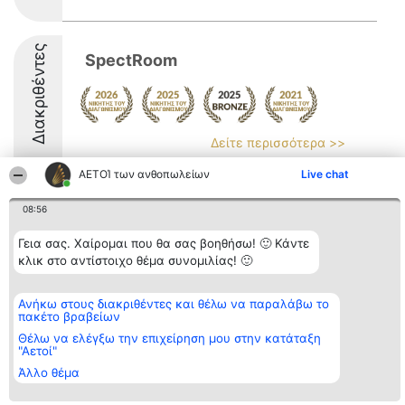
Διακριθέντες
SpectRoom
Δείτε περισσότερα >>
9.1
ΑΕΤΟΊ των ανθοπωλείων
Live chat
08:56
Διοργανωτής της
Κατάταξη
Επικοινωνία
Γεια σας. Χαίρομαι που θα σας βοηθήσω! 🙂 Κάντε
κατάταξης
Διακριθέντες
Επικοινωνία
κλικ στο αντίστοιχο θέμα συνομιλίας! 🙂
BEAUTIFUL COMPANY
Λίστα όλων
Μονοπρόσωπη ΙΚΕ
των
ΤΗΛ. ΕΠΙΚΟΙΝΩΝΙΑΣ:
διακριθέντων
Ανήκω στους διακριθέντες και θέλω να παραλάβω το
2104128019
Μεθοδολογία
πακέτο βραβείων
email:
Όροι &
aetoi@beautifulcompany.co
προϋποθέσεις
Θέλω να ελέγξω την επιχείρηση μου στην κατάταξη
"Αετοί"
ΠΟΛΙΤΙΚΗ
ΑΠΟΡΡΗΤΟΥ
Άλλο θέμα