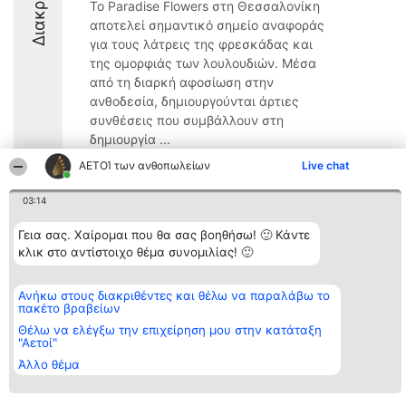
Το Paradise Flowers στη Θεσσαλονίκη
αποτελεί σημαντικό σημείο αναφοράς
για τους λάτρεις της φρεσκάδας και
της ομορφιάς των λουλουδιών. Μέσα
από τη διαρκή αφοσίωση στην
ανθοδεσία, δημιουργούνται άρτιες
συνθέσεις που συμβάλλουν στη
δημιουργία ...
ΑΕΤΟΊ των ανθοπωλείων
Live chat
9.4
03:14
Γεια σας. Χαίρομαι που θα σας βοηθήσω! 🙂 Κάντε
Διοργανωτής της
Κατάταξη
Επικοινωνία
κατάταξης
κλικ στο αντίστοιχο θέμα συνομιλίας! 🙂
Διακριθέντες
Επικοινωνία
BEAUTIFUL COMPANY
Λίστα όλων
Μονοπρόσωπη ΙΚΕ
των
ΤΗΛ. ΕΠΙΚΟΙΝΩΝΙΑΣ:
διακριθέντων
Ανήκω στους διακριθέντες και θέλω να παραλάβω το
2104128019
Μεθοδολογία
πακέτο βραβείων
email:
Όροι &
Θέλω να ελέγξω την επιχείρηση μου στην κατάταξη
aetoi@beautifulcompany.co
προϋποθέσεις
"Αετοί"
ΠΟΛΙΤΙΚΗ
ΑΠΟΡΡΗΤΟΥ
Άλλο θέμα