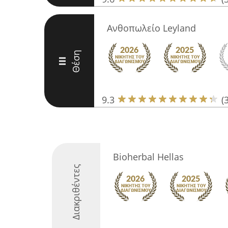
Ανθοπωλείο Leyland
Θέση
III
9.3
(
Bioherbal Hellas
Διακριθέντες