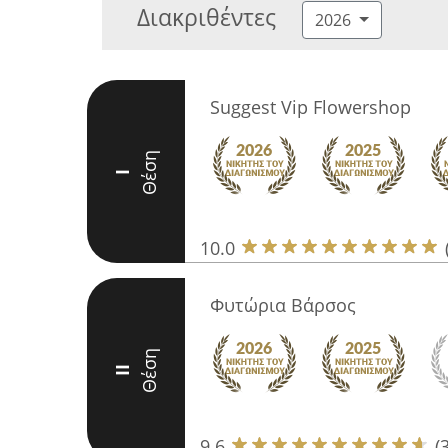
Διακριθέντες
2026
Suggest Vip Flowershop
Θέση
I
10.0
Φυτώρια Βάρσος
Θέση
II
9.6
(