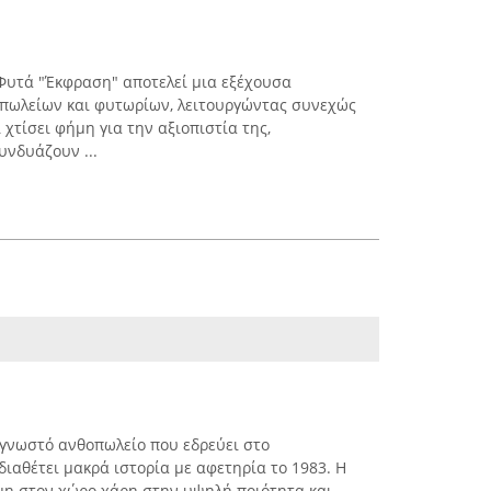
 Φυτά "Έκφραση" αποτελεί μια εξέχουσα
πωλείων και φυτωρίων, λειτουργώντας συνεχώς
 χτίσει φήμη για την αξιοπιστία της,
νδυάζουν ...
α γνωστό ανθοπωλείο που εδρεύει στο
διαθέτει μακρά ιστορία με αφετηρία το 1983. Η
μη στον χώρο χάρη στην υψηλή ποιότητα και