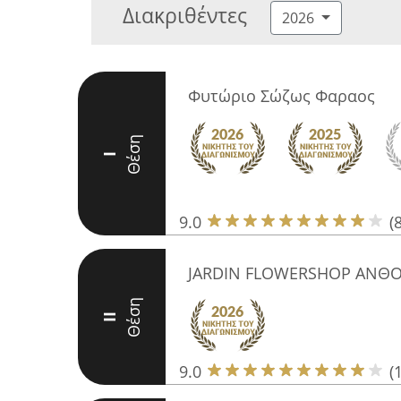
Διακριθέντες
2026
Φυτώριο Σώζως Φαραος
Θέση
I
9.0
(
JARDIN FLOWERSHOP ΑΝΘ
Θέση
II
9.0
(