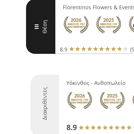
Fiorentinos Flowers & Event
Θέση
III
8.9
(
Υάκινθος - Ανθοπωλείο
Διακριθέντες
8.9