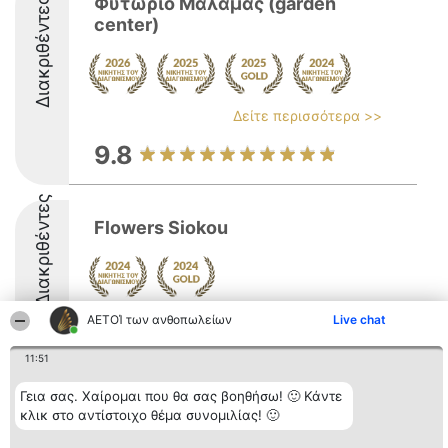
Φυτώριο Μάλαμας (garden
Διακριθέντες
center)
Δείτε περισσότερα >>
9.8
Διακριθέντες
Flowers Siokou
ΑΕΤΟΊ των ανθοπωλείων
Live chat
11:51
Γεια σας. Χαίρομαι που θα σας βοηθήσω! 🙂 Κάντε
Διοργανωτής της
Κατάταξη
Επικοινωνία
κατάταξης
Διακριθέντες
Επικοινωνία
κλικ στο αντίστοιχο θέμα συνομιλίας! 🙂
BEAUTIFUL COMPANY
Λίστα όλων
Μονοπρόσωπη ΙΚΕ
των